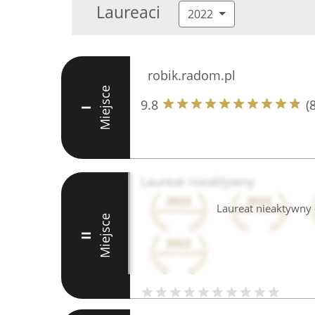
Laureaci
2022
robik.radom.pl
Miejsce
9.8
(
I
Laureat nieaktywny
Laureat nieaktywny -
Miejsce
II