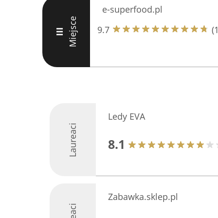
e-superfood.pl
Miejsce
9.7
(
III
Ledy EVA
Laureaci
8.1
Zabawka.sklep.pl