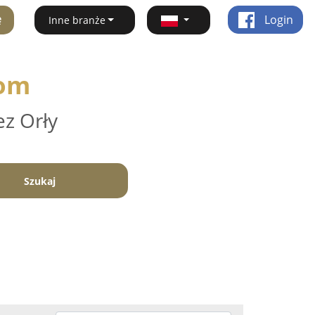
ę
Login
Inne branże
dom
ez Orły
Szukaj