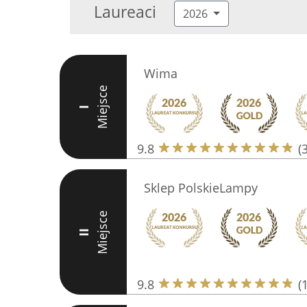
Laureaci
2026
Wima
Miejsce
I
9.8
(
Sklep PolskieLampy
Miejsce
II
9.8
(