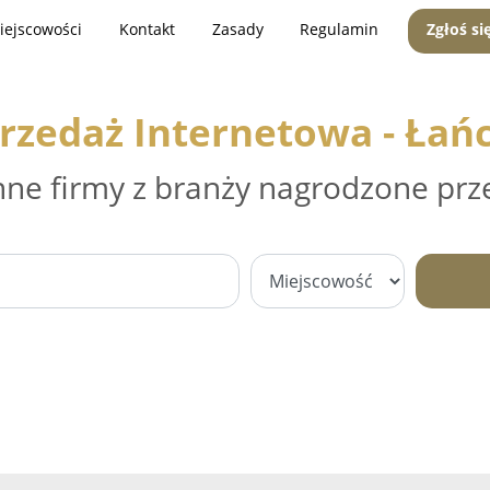
iejscowości
Kontakt
Zasady
Regulamin
Zgłoś si
rzedaż Internetowa - Łań
nne firmy z branży nagrodzone prz