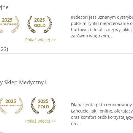
yjne
INdecori jest uznanym dystryb
polskim rynku nieprzerwanie od
hurtowej i detalicznej wysokie
zarówno wnętrzom, ...
Pokaż więcej >>
123)
wy Sklep Medyczny i
Dlapacjenta.pl to renomowany s
Łańcucie, jak i online, oferuj
oraz komfort osób korzystający
Pokaż więcej >>
na ...