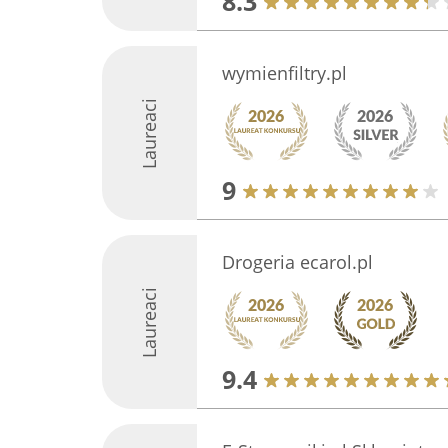
8.3
wymienfiltry.pl
Laureaci
9
Drogeria ecarol.pl
Laureaci
9.4