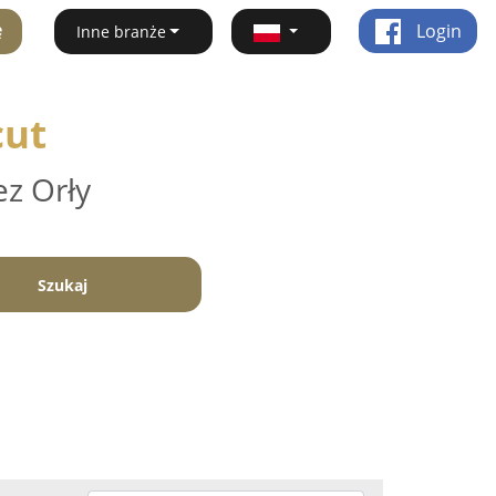
ę
Login
Inne branże
cut
ez Orły
Szukaj