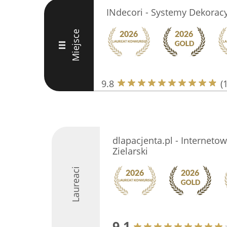
INdecori - Systemy Dekorac
Miejsce
III
9.8
(
dlapacjenta.pl - Interneto
Zielarski
Laureaci
9.1