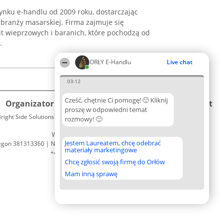
rynku e-handlu od 2009 roku, dostarczając
branży masarskiej. Firma zajmuje się
lit wieprzowych i baranich, które pochodzą od
.
ORŁY E-Handlu
Live chat
03:12
Cześć, chętnie Ci pomogę! 🙂 Kliknij
Organizator plebiscytu
Plebiscyt
Kontakt
proszę w odpowiedni temat
right Side Solutions sp. z o. o. sp. k.
Laureaci
rozmowy! 🙂
Kontakt
ul. Ruska 22
Lista
Wrocław 50-079
wszystkich
Jestem Laureatem, chcę odebrać
egon 381313360 | NIP 8943132676
Laureatów
materiały marketingowe
+48 508 492 400
Zasady
Chcę zgłosić swoją firmę do Orłów
Regulamin
Polityka
Mam inną sprawę
Prywatności