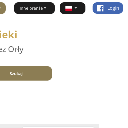
ę
Login
Inne branże
ieki
ez Orły
Szukaj