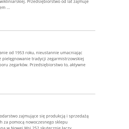
 wikliniarskiej. Przedsiębiorstwo od lat zajmuje
em ...
wanie od 1953 roku, nieustannie umacniając
 pielęgnowanie tradycji zegarmistrzowskiej
boru zegarków. Przedsiębiorstwo to, aktywne
podarstwo zajmujące się produkcją i sprzedażą
ch za pomocą nowoczesnego sklepu
na w Nowej Wsi 252 skutecznie łączy