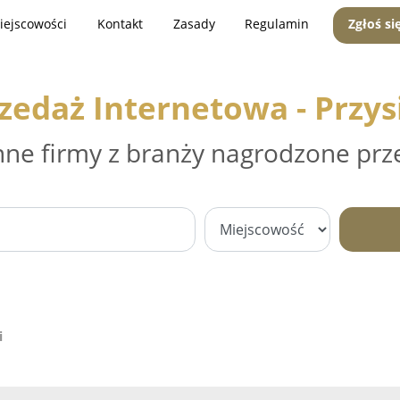
iejscowości
Kontakt
Zasady
Regulamin
Zgłoś si
zedaż Internetowa - Przys
nne firmy z branży nagrodzone prz
i