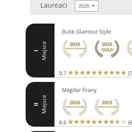
Laureaci
2026
Butik Glamour Style
Miejsce
I
9.7
(
Magdar-firany
Miejsce
II
8.6
(8