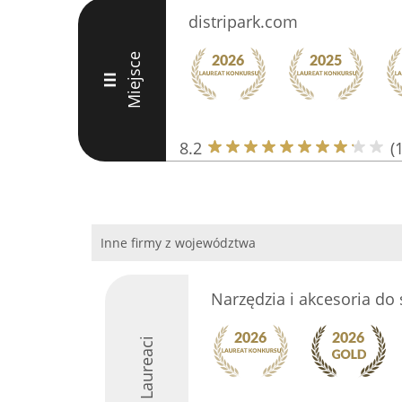
distripark.com
Miejsce
III
8.2
(
Inne firmy z województwa
Narzędzia i akcesoria do s
Laureaci