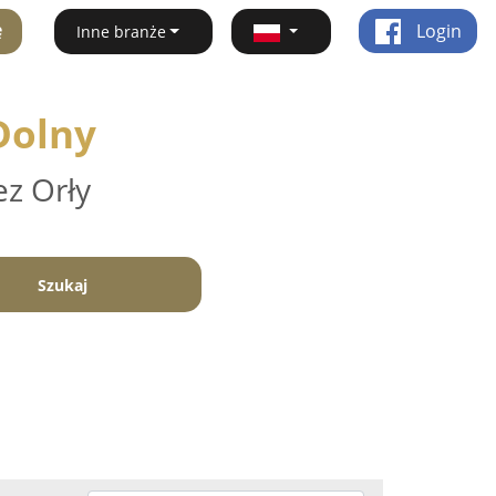
ę
Login
Inne branże
Dolny
ez Orły
Szukaj