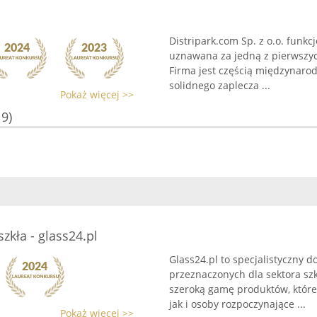
Distripark.com Sp. z o.o. funk
uznawana za jedną z pierwszy
Firma jest częścią międzynaro
solidnego zaplecza ...
Pokaż więcej >>
19)
zkła - glass24.pl
Glass24.pl to specjalistyczny 
przeznaczonych dla sektora szk
szeroką gamę produktów, które
jak i osoby rozpoczynające ...
Pokaż więcej >>