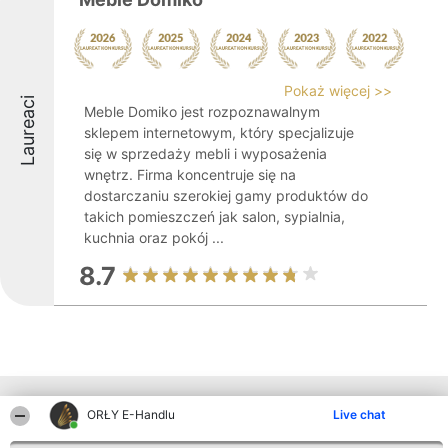
Pokaż więcej >>
Laureaci
Meble Domiko jest rozpoznawalnym
sklepem internetowym, który specjalizuje
się w sprzedaży mebli i wyposażenia
wnętrz. Firma koncentruje się na
dostarczaniu szerokiej gamy produktów do
takich pomieszczeń jak salon, sypialnia,
kuchnia oraz pokój ...
8.7
Inne firmy z województwa
ORŁY E-Handlu
Live chat