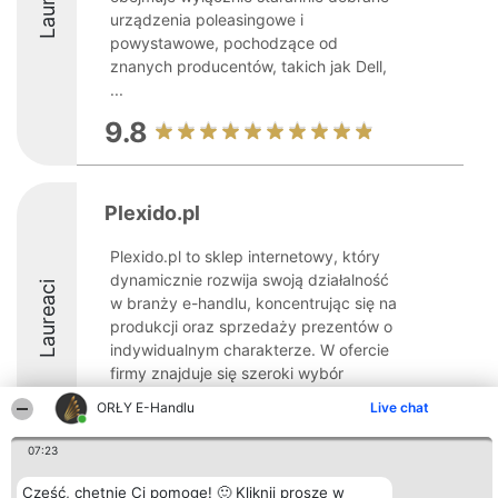
urządzenia poleasingowe i
powystawowe, pochodzące od
znanych producentów, takich jak Dell,
...
9.8
Plexido.pl
Plexido.pl to sklep internetowy, który
dynamicznie rozwija swoją działalność
Laureaci
w branży e-handlu, koncentrując się na
produkcji oraz sprzedaży prezentów o
indywidualnym charakterze. W ofercie
firmy znajduje się szeroki wybór
upominków, z naciskiem ...
ORŁY E-Handlu
Live chat
9.2
07:23
Cześć, chętnie Ci pomogę! 🙂 Kliknij proszę w