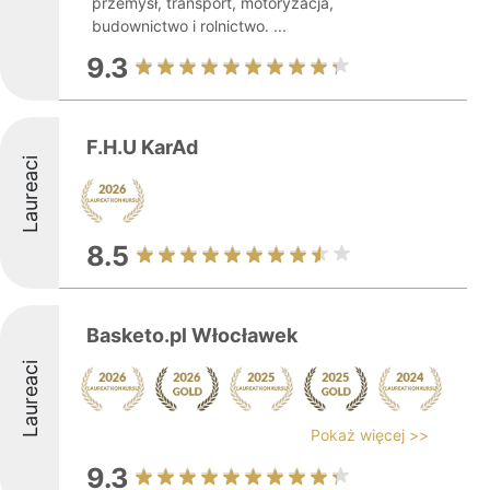
przemysł, transport, motoryzacja,
budownictwo i rolnictwo. ...
9.3
F.H.U KarAd
Laureaci
8.5
Basketo.pl Włocławek
Laureaci
Pokaż więcej >>
9.3