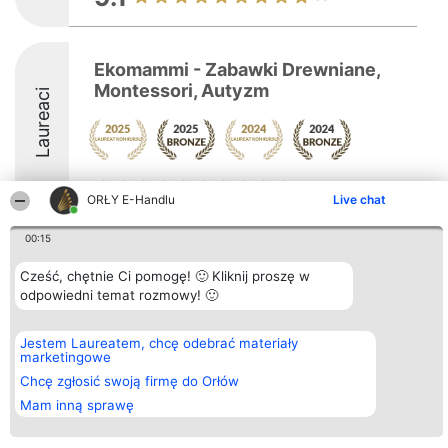
Ekomammi - Zabawki Drewniane,
Montessori, Autyzm
Laureaci
ORŁY E-Handlu
Live chat
00:15
Organizator plebiscytu
Plebiscyt
Kontakt
Bright Side Solutions sp. z o.
Cześć, chętnie Ci pomogę! 🙂 Kliknij proszę w
Laureaci
Kontakt
o. sp. k.
Lista
odpowiedni temat rozmowy! 🙂
ul. Ruska 22
wszystkich
Wrocław 50-079
Laureatów
KRS 0000749100 | Regon
Zasady
Jestem Laureatem, chcę odebrać materiały
381313360 | NIP 8943132676
Regulamin
marketingowe
+48 508 492 400
Polityka
Chcę zgłosić swoją firmę do Orłów
Prywatności
Mam inną sprawę