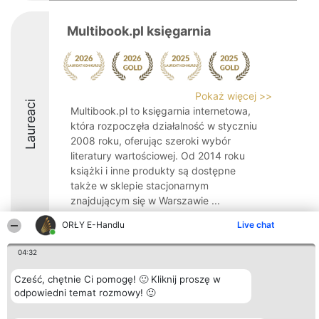
Multibook.pl księgarnia
Pokaż więcej >>
Laureaci
Multibook.pl to księgarnia internetowa,
która rozpoczęła działalność w styczniu
2008 roku, oferując szeroki wybór
literatury wartościowej. Od 2014 roku
książki i inne produkty są dostępne
także w sklepie stacjonarnym
znajdującym się w Warszawie ...
9.5
ORŁY E-Handlu
Live chat
04:32
Organizator plebiscytu
Plebiscyt
Kontakt
Cześć, chętnie Ci pomogę! 🙂 Kliknij proszę w
Bright Side Solutions sp. z o.
Laureaci
Kontakt
odpowiedni temat rozmowy! 🙂
o. sp. k.
Lista
ul. Ruska 22
wszystkich