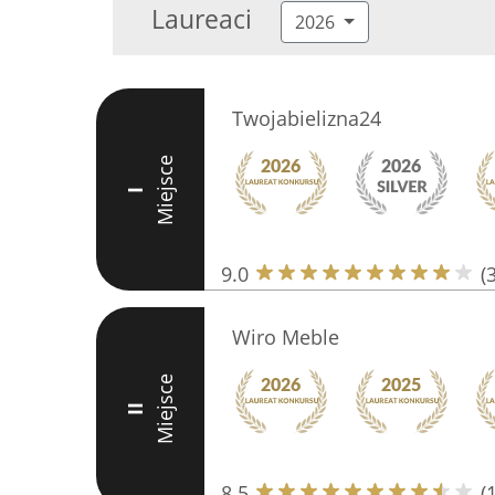
Laureaci
2026
Twojabielizna24
Miejsce
I
9.0
(
Wiro Meble
Miejsce
II
8.5
(