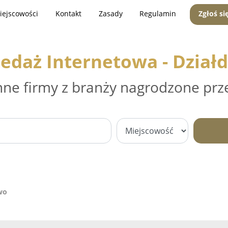
iejscowości
Kontakt
Zasady
Regulamin
Zgłoś si
zedaż Internetowa - Dział
nne firmy z branży nagrodzone prz
wo