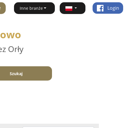
ę
Login
Inne branże
dowo
ez Orły
Szukaj