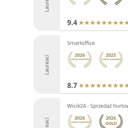
Laureaci
9.4
Smartoffice
Laureaci
8.7
Wicik24 - Sprzedaż hurtow
Laureaci