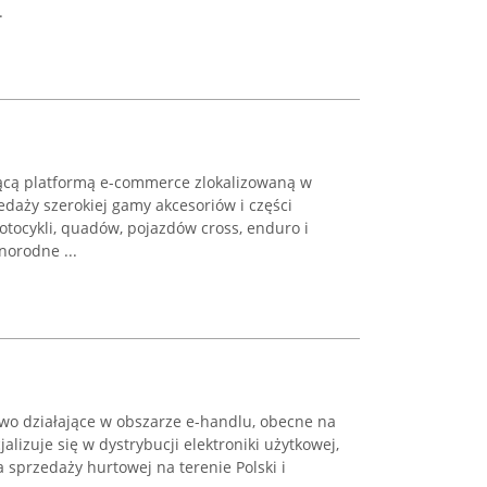
.
ącą platformą e-commerce zlokalizowaną w
edaży szerokiej gamy akcesoriów i części
tocykli, quadów, pojazdów cross, enduro i
norodne ...
stwo działające w obszarze e-handlu, obecne na
alizuje się w dystrybucji elektroniki użytkowej,
 sprzedaży hurtowej na terenie Polski i