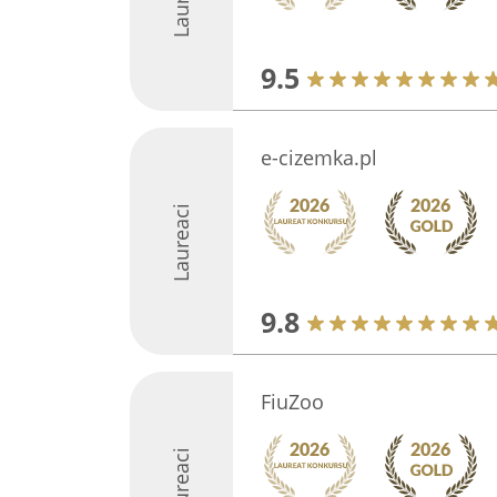
9.5
e-cizemka.pl
Laureaci
9.8
FiuZoo
Laureaci