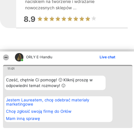
naciskiem na tworzenie i wdrażanie
nowoczesnych sklepów ...
8.9
ORŁY E-Handlu
Live chat
Inne firmy z województwa
11:01
Organizator plebiscytu
Plebiscyt
Kontakt
Cześć, chętnie Ci pomogę! 🙂 Kliknij proszę w
Bright Side Solutions sp. z o.
Laureaci
Kontakt
odpowiedni temat rozmowy! 🙂
o. sp. k.
Lista
ul. Ruska 22
wszystkich
Wrocław 50-079
Laureatów
Jestem Laureatem, chcę odebrać materiały
KRS 0000749100 | Regon
Zasady
marketingowe
381313360 | NIP 8943132676
Regulamin
+48 508 492 400
Chcę zgłosić swoją firmę do Orłów
Polityka
Prywatności
Mam inną sprawę