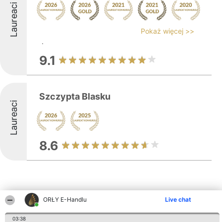
Laureaci
Pokaż więcej >>
.
9.1
Szczypta Blasku
Laureaci
8.6
ORŁY E-Handlu
Live chat
Inne firmy z województwa
03:38