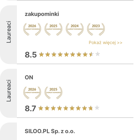
zakupominki
Laureaci
Pokaż więcej >>
8.5
ON
Laureaci
8.7
SILOO.PL Sp. z o.o.