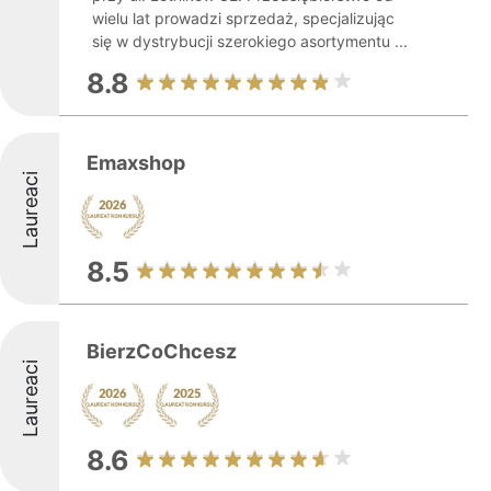
wielu lat prowadzi sprzedaż, specjalizując
się w dystrybucji szerokiego asortymentu ...
8.8
Emaxshop
Laureaci
8.5
BierzCoChcesz
Laureaci
8.6