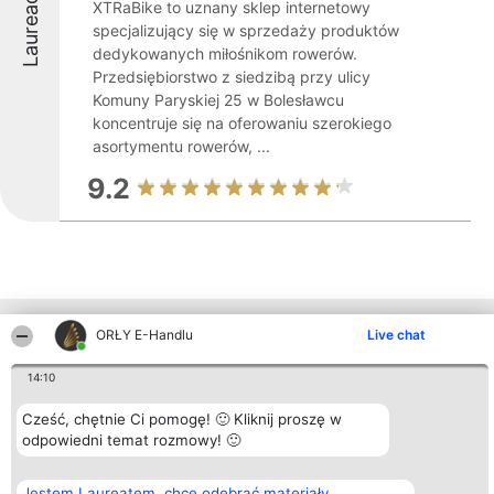
Laureaci
XTRaBike to uznany sklep internetowy
specjalizujący się w sprzedaży produktów
dedykowanych miłośnikom rowerów.
Przedsiębiorstwo z siedzibą przy ulicy
Komuny Paryskiej 25 w Bolesławcu
koncentruje się na oferowaniu szerokiego
asortymentu rowerów, ...
9.2
Inne firmy z województwa
ORŁY E-Handlu
Live chat
14:10
Organizator plebiscytu
Plebiscyt
Kontakt
Cześć, chętnie Ci pomogę! 🙂 Kliknij proszę w
Bright Side Solutions sp. z o.
Laureaci
Kontakt
odpowiedni temat rozmowy! 🙂
o. sp. k.
Lista
ul. Ruska 22
wszystkich
Wrocław 50-079
Laureatów
Jestem Laureatem, chcę odebrać materiały
KRS 0000749100 | Regon
Zasady