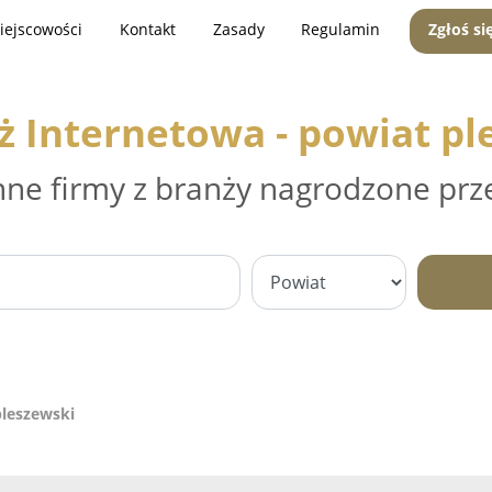
iejscowości
Kontakt
Zasady
Regulamin
Zgłoś si
ż Internetowa - powiat pl
nne firmy z branży nagrodzone prz
pleszewski