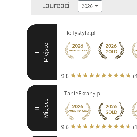
Laureaci
2026
Hollystyle.pl
Miejsce
I
9.8
(
TanieEkrany.pl
Miejsce
II
9.6
(