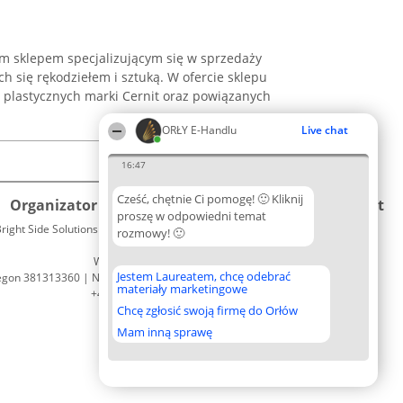
wym sklepem specjalizującym się w sprzedaży
h się rękodziełem i sztuką. W ofercie sklepu
s plastycznych marki Cernit oraz powiązanych
ORŁY E-Handlu
Live chat
16:47
Cześć, chętnie Ci pomogę! 🙂 Kliknij
Organizator plebiscytu
Plebiscyt
Kontakt
proszę w odpowiedni temat
right Side Solutions sp. z o. o. sp. k.
Laureaci
rozmowy! 🙂
Kontakt
ul. Ruska 22
Lista
Wrocław 50-079
wszystkich
Jestem Laureatem, chcę odebrać
egon 381313360 | NIP 8943132676
Laureatów
materiały marketingowe
+48 508 492 400
Zasady
Chcę zgłosić swoją firmę do Orłów
Regulamin
Polityka
Mam inną sprawę
Prywatności