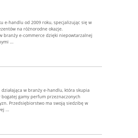
ku e-handlu od 2009 roku, specjalizując się w
ezentów na różnorodne okazje.
 w branży e-commerce dzięki niepowtarzalnej
ymi ...
a działająca w branży e-handlu, która skupia
ży bogatej gamy perfum przeznaczonych
zyzn. Przedsiębiorstwo ma swoją siedzibę w
j ...