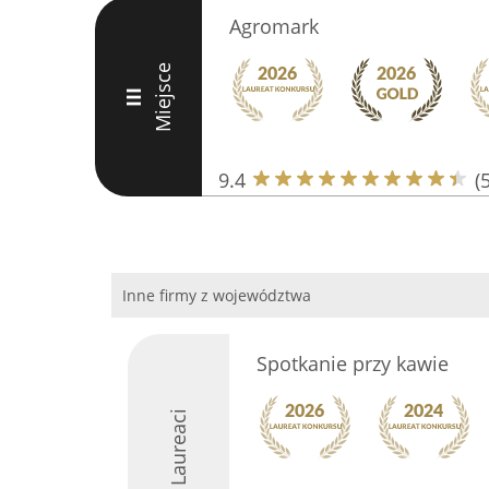
Agromark
Miejsce
III
9.4
(
Inne firmy z województwa
Spotkanie przy kawie
Laureaci