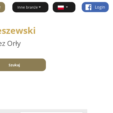
ę
Login
Inne branże
eszewski
ez Orły
Szukaj