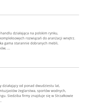
handlu działająca na polskim rynku,
u kompleksowych rozwiązań do aranżacji wnętrz.
roka gama starannie dobranych mebli,
ów, ...
y działający od ponad dwudziestu lat,
entuzjastów żeglarstwa, sportów wodnych,
u. Siedziba firmy znajduje się w Strzałkowie
..