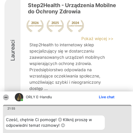
Step2Health - Urządzenia Mobilne
do Ochrony Zdrowia
Pokaż więcej >>
Laureaci
Step2Health to internetowy sklep
specjalizujący się w dostarczaniu
zaawansowanych urządzeń mobilnych
wspierających ochronę zdrowia.
Przedsiębiorstwo odpowiada na
wzrastające oczekiwania społeczne,
umożliwiając szybki i nieograniczony
dostęp ...
ORŁY E-Handlu
Live chat
8.5
21:55
Cześć, chętnie Ci pomogę! 🙂 Kliknij proszę w
Organizator plebiscytu
Plebiscyt
Kontakt
Bright Side Solutions sp. z o.
odpowiedni temat rozmowy! 🙂
Laureaci
Kontakt
o. sp. k.
Lista