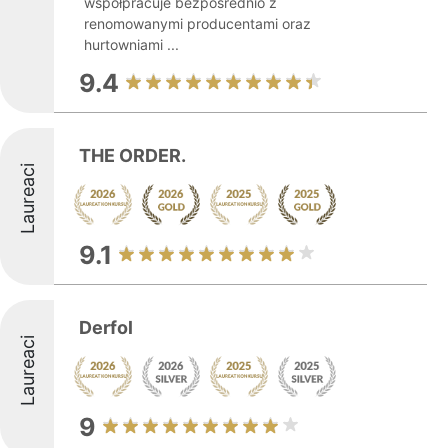
współpracuje bezpośrednio z
renomowanymi producentami oraz
hurtowniami ...
9.4
THE ORDER.
Laureaci
9.1
Derfol
Laureaci
9