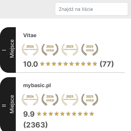
Vitae
Miejsce
I
10.0
(77)
mybasic.pl
Miejsce
II
9.9
(2363)