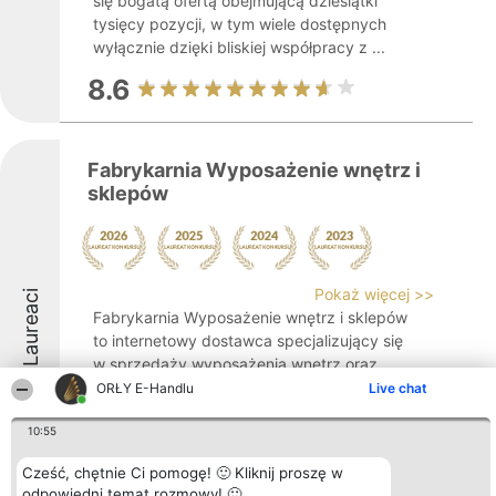
się bogatą ofertą obejmującą dziesiątki
tysięcy pozycji, w tym wiele dostępnych
wyłącznie dzięki bliskiej współpracy z ...
8.6
Fabrykarnia Wyposażenie wnętrz i
sklepów
Pokaż więcej >>
Laureaci
Fabrykarnia Wyposażenie wnętrz i sklepów
to internetowy dostawca specjalizujący się
w sprzedaży wyposażenia wnętrz oraz
rozwiązań przeznaczonych dla sklepów,
ORŁY E-Handlu
Live chat
funkcjonujący na rynku od 2016 roku.
10:55
Przedsiębiorstwo posiada bogatą ofertę
obejmującą ...
Cześć, chętnie Ci pomogę! 🙂 Kliknij proszę w
odpowiedni temat rozmowy! 🙂