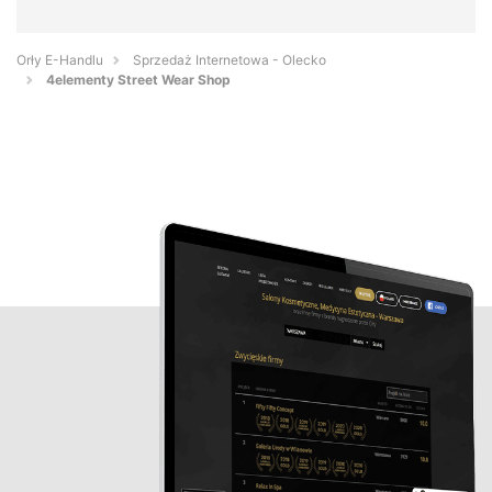
Orły E-Handlu
Sprzedaż Internetowa - Olecko
4elementy Street Wear Shop