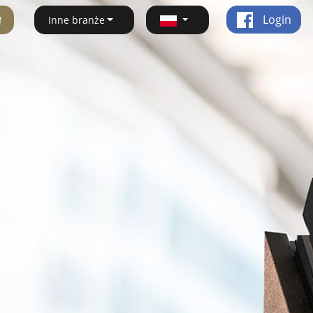
ę
Login
Inne branże