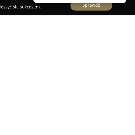
Sprawdź
ieszyć się sukcesem.
 internetowy z Chrzanowa, który specjalizuje się
fonograficznych. Firma oferuje starannie dobrane,
 płyt CD oraz cenione formaty SACD, obejmując
 klasyki i jazzu, przez folk i rock, aż po
larnej.
biorstwa jest wieloletnie doświadczenie zespołu,
tałtowane w czołowych wydawnictwach i firmach
nacisk na wysoką jakość obsługi klienta oraz
e oferowane artykuły są dostępne od ręki, co
izację zamówień złożonych do godziny dziesiątej