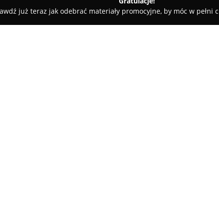
Gratulacje!
awdź już teraz jak odebrać materiały promocyjne, by móc w pełni c
w
VOICESHOP.PL
O firmie:
VOICESHOP.PL
to uznany sklep
w szerokiej ofercie produktów 
nowe wydania płyt winylowych,
różnorodne gatunki muzyczne, od
Pokaż więcej >>
współczesne nurty muzyki popu
Podstawą działalności przedsię
które sięga lat 90. i było ksz
dystrybucyjnych. Sklep kładzie 
efektywność procesów. Wszystki
umożliwia natychmiastową real