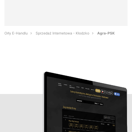
Orły E-Handlu
Sprzedaż Internetowa - Kłodzko
Agra-PSK