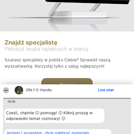
Znajdź specjalistę
Plebiscyt skupia najlepszych w branży
Szukasz specjalisty w pobliżu Ciebie? Sprawdź naszą
wyszukiwarkę. Korzystaj tylko z usług najlepszych!
Szukaj
ORŁY E-Handlu
Live chat
16:06
Cześć, chętnie Ci pomogę! 🙂 Kliknij proszę w
odpowiedni temat rozmowy! 🙂
Organizator plebiscytu
Plebiscyt
Kontakt
Jestem Laureatem, chcę odebrać materiały
Bright Side Solutions sp. z o.
Laureaci
Kontakt