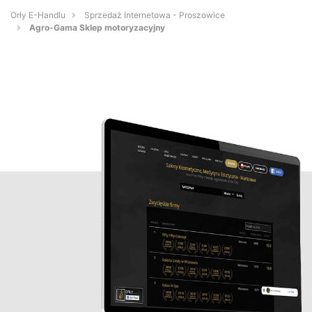
Orły E-Handlu
Sprzedaż Internetowa - Proszowice
Agro-Gama Sklep motoryzacyjny