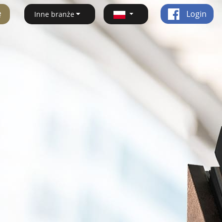
ę
Login
Inne branże