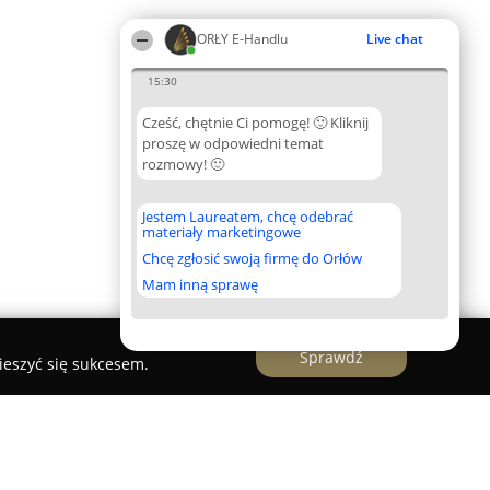
ORŁY E-Handlu
Live chat
15:30
Cześć, chętnie Ci pomogę! 🙂 Kliknij
proszę w odpowiedni temat
rozmowy! 🙂
Jestem Laureatem, chcę odebrać
materiały marketingowe
Chcę zgłosić swoją firmę do Orłów
Mam inną sprawę
Sprawdź
ieszyć się sukcesem.