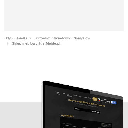
Orły E-Handlu
Sprzedaż Internetowa - Namysłów
Sklep meblowy JustMeble.pl