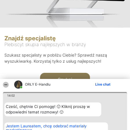
Znajdź specjalistę
Plebiscyt skupia najlepszych w branży
Szukasz specjalisty w pobliżu Ciebie? Sprawdź naszą
wyszukiwarkę. Korzystaj tylko z usług najlepszych!
Szukaj
ORŁY E-Handlu
Live chat
14:02
Cześć, chętnie Ci pomogę! 🙂 Kliknij proszę w
odpowiedni temat rozmowy! 🙂
Organizator plebiscytu
Plebiscyt
Kontakt
Jestem Laureatem, chcę odebrać materiały
Bright Side Solutions sp. z o.
Laureaci
Kontakt