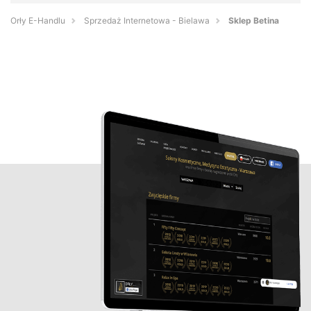
Orły E-Handlu
Sprzedaż Internetowa - Bielawa
Sklep Betina