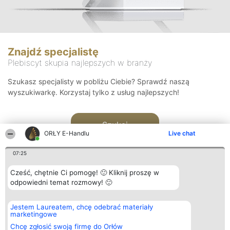
Znajdź specjalistę
Plebiscyt skupia najlepszych w branży
Szukasz specjalisty w pobliżu Ciebie? Sprawdź naszą
wyszukiwarkę. Korzystaj tylko z usług najlepszych!
Szukaj
ORŁY E-Handlu
Live chat
07:25
Cześć, chętnie Ci pomogę! 🙂 Kliknij proszę w
odpowiedni temat rozmowy! 🙂
Organizator plebiscytu
Plebiscyt
Kontakt
Jestem Laureatem, chcę odebrać materiały
Bright Side Solutions sp. z o.
Laureaci
Kontakt
marketingowe
o. sp. k.
Lista
ul. Ruska 22
wszystkich
Chcę zgłosić swoją firmę do Orłów