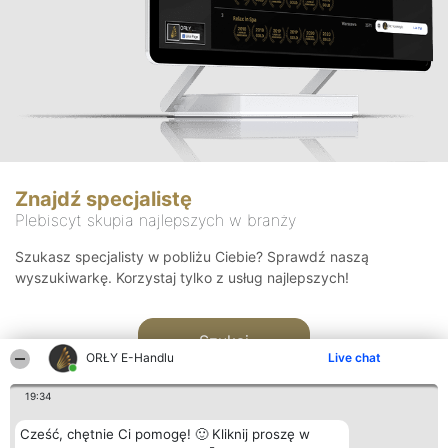
Znajdź specjalistę
Plebiscyt skupia najlepszych w branży
Szukasz specjalisty w pobliżu Ciebie? Sprawdź naszą
wyszukiwarkę. Korzystaj tylko z usług najlepszych!
Szukaj
ORŁY E-Handlu
Live chat
19:34
Cześć, chętnie Ci pomogę! 🙂 Kliknij proszę w