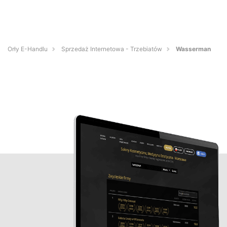
Orły E-Handlu
Sprzedaż Internetowa - Trzebiatów
Wasserman