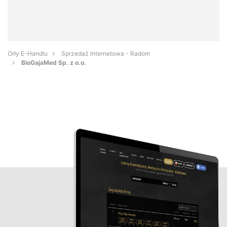
Orły E-Handlu
Sprzedaż Internetowa - Radom
BioGajaMed Sp. z o.o.