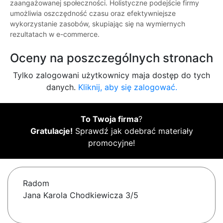
zaangażowanej społeczności. Holistyczne podejście firmy
umożliwia oszczędność czasu oraz efektywniejsze
wykorzystanie zasobów, skupiając się na wymiernych
rezultatach w e-commerce.
Oceny na poszczególnych stronach
Tylko zalogowani użytkownicy maja dostęp do tych
danych.
Kliknij, aby się zalogować.
To Twoja firma
?
Gratulacje!
Sprawdź jak odebrać materiały
promocyjne!
Radom
Jana Karola Chodkiewicza 3/5