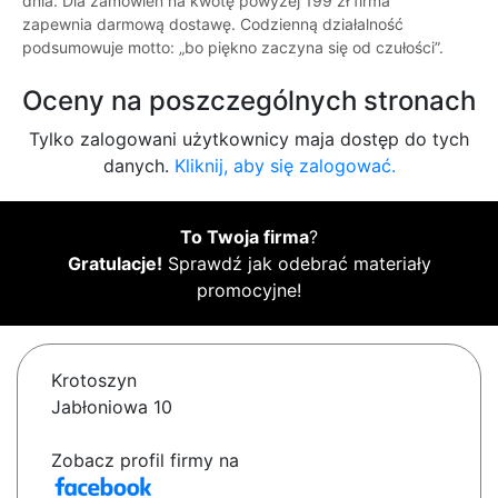
dnia. Dla zamówień na kwotę powyżej 199 zł firma
zapewnia darmową dostawę. Codzienną działalność
podsumowuje motto: „bo piękno zaczyna się od czułości”.
Oceny na poszczególnych stronach
Tylko zalogowani użytkownicy maja dostęp do tych
danych.
Kliknij, aby się zalogować.
To Twoja firma
?
Gratulacje!
Sprawdź jak odebrać materiały
promocyjne!
Krotoszyn
Jabłoniowa 10
Zobacz profil firmy na