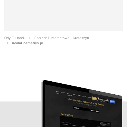
Orły E-Handlu
Sprzedaż Internetowa - Krotoszyn
KoalaCosmetics.pl