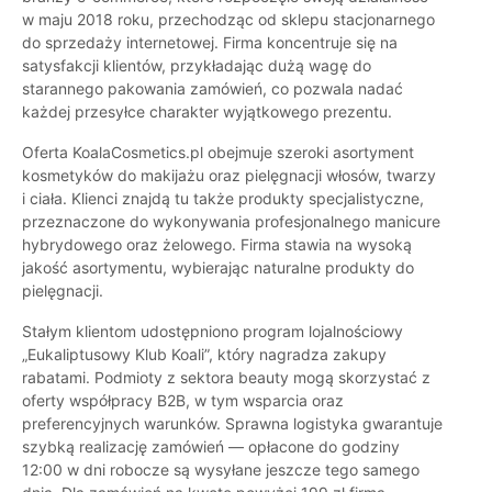
w maju 2018 roku, przechodząc od sklepu stacjonarnego
do sprzedaży internetowej. Firma koncentruje się na
satysfakcji klientów, przykładając dużą wagę do
starannego pakowania zamówień, co pozwala nadać
każdej przesyłce charakter wyjątkowego prezentu.
Oferta KoalaCosmetics.pl obejmuje szeroki asortyment
kosmetyków do makijażu oraz pielęgnacji włosów, twarzy
i ciała. Klienci znajdą tu także produkty specjalistyczne,
przeznaczone do wykonywania profesjonalnego manicure
hybrydowego oraz żelowego. Firma stawia na wysoką
jakość asortymentu, wybierając naturalne produkty do
pielęgnacji.
Stałym klientom udostępniono program lojalnościowy
„Eukaliptusowy Klub Koali”, który nagradza zakupy
rabatami. Podmioty z sektora beauty mogą skorzystać z
oferty współpracy B2B, w tym wsparcia oraz
preferencyjnych warunków. Sprawna logistyka gwarantuje
szybką realizację zamówień — opłacone do godziny
12:00 w dni robocze są wysyłane jeszcze tego samego