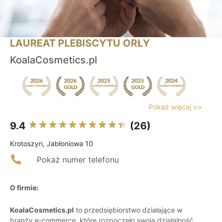
LAUREAT PLEBISCYTU ORŁY
KoalaCosmetics.pl
Pokaż więcej >>
9.4
(26)
Krotoszyn, Jabłoniowa 10
Pokaż numer telefonu
O firmie:
KoalaCosmetics.pl
to przedsiębiorstwo działające w
branży e-commerce, które rozpoczęło swoją działalność