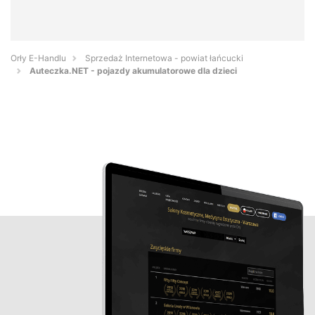
Orły E-Handlu
Sprzedaż Internetowa - powiat łańcucki
Auteczka.NET - pojazdy akumulatorowe dla dzieci