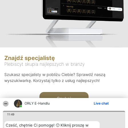
Znajdź specjalistę
Plebiscyt skupia najlepszych w branży
Szukasz specjalisty w pobliżu Ciebie? Sprawdź naszą
wyszukiwarkę. Korzystaj tylko z usług najlepszych!
Szukaj
ORŁY E-Handlu
Live chat
11:49
Cześć, chętnie Ci pomogę! 🙂 Kliknij proszę w