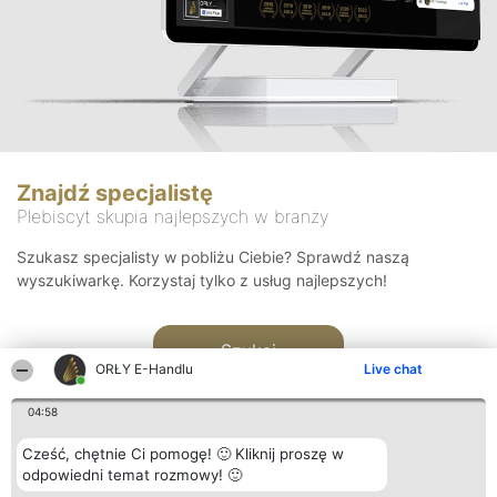
Znajdź specjalistę
Plebiscyt skupia najlepszych w branży
Szukasz specjalisty w pobliżu Ciebie? Sprawdź naszą
wyszukiwarkę. Korzystaj tylko z usług najlepszych!
Szukaj
ORŁY E-Handlu
Live chat
04:58
Cześć, chętnie Ci pomogę! 🙂 Kliknij proszę w
odpowiedni temat rozmowy! 🙂