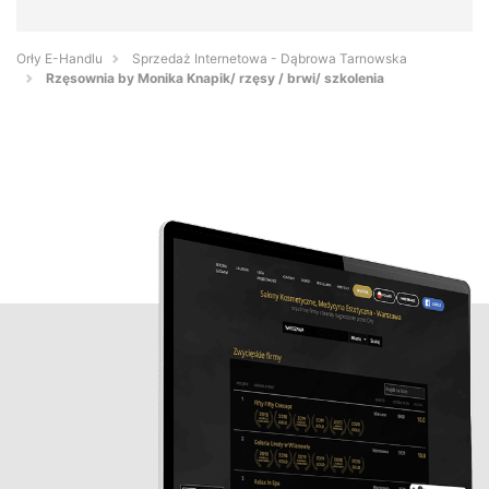
Orły E-Handlu
Sprzedaż Internetowa - Dąbrowa Tarnowska
Rzęsownia by Monika Knapik/ rzęsy / brwi/ szkolenia