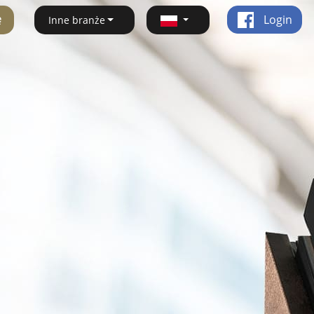
ę
Login
Inne branże