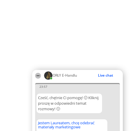
ORŁY E-Handlu
Live chat
23:57
Cześć, chętnie Ci pomogę! 🙂 Kliknij
proszę w odpowiedni temat
rozmowy! 🙂
Jestem Laureatem, chcę odebrać
materiały marketingowe