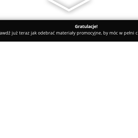
Gratulacje!
awdź już teraz jak odebrać materiały promocyjne, by móc w pełni c
Mamabambam.pl
O firmie:
MamaBamBam
jest internet
rodziców i opiekunów, którzy 
produktów dla dzieci. W asort
zabawek oraz akcesoriów, któr
Pokaż więcej >>
okresu niemowlęcego aż po wie
układanki edukacyjne, gry inte
mają na celu rozwijanie motory