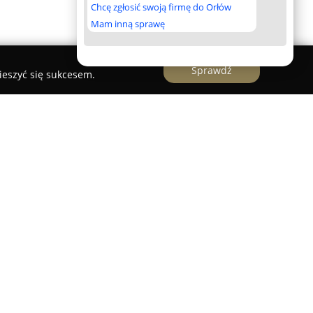
Chcę zgłosić swoją firmę do Orłów
Mam inną sprawę
Sprawdź
ieszyć się sukcesem.
owym sklepem skierowanym do świadomych
poszukują sprawdzonych oraz bezpiecznych
ymencie dostępny jest wybór starannie dobranych
e wspierają wszechstronny rozwój dzieci od
k szkolny. Oferta zawiera kreatywne zabawki,
raktywne oraz tradycyjne pluszaki. Produkty te
ki małej, umiejętności logicznego myślenia oraz