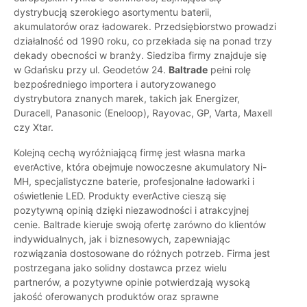
dystrybucją szerokiego asortymentu baterii,
akumulatorów oraz ładowarek. Przedsiębiorstwo prowadzi
działalność od 1990 roku, co przekłada się na ponad trzy
dekady obecności w branży. Siedziba firmy znajduje się
w Gdańsku przy ul. Geodetów 24.
Baltrade
pełni rolę
bezpośredniego importera i autoryzowanego
dystrybutora znanych marek, takich jak Energizer,
Duracell, Panasonic (Eneloop), Rayovac, GP, Varta, Maxell
czy Xtar.
Kolejną cechą wyróżniającą firmę jest własna marka
everActive, która obejmuje nowoczesne akumulatory Ni-
MH, specjalistyczne baterie, profesjonalne ładowarki i
oświetlenie LED. Produkty everActive cieszą się
pozytywną opinią dzięki niezawodności i atrakcyjnej
cenie. Baltrade kieruje swoją ofertę zarówno do klientów
indywidualnych, jak i biznesowych, zapewniając
rozwiązania dostosowane do różnych potrzeb. Firma jest
postrzegana jako solidny dostawca przez wielu
partnerów, a pozytywne opinie potwierdzają wysoką
jakość oferowanych produktów oraz sprawne