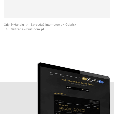
Orły E-Handlu
Sprzedaż Internetowa - Gdańsk
Baltrade - hurt.com.pl