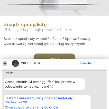
Znajdź specjalistę
Plebiscyt skupia najlepszych w branży
Szukasz specjalisty w pobliżu Ciebie? Sprawdź naszą
wyszukiwarkę. Korzystaj tylko z usług najlepszych!
Szukaj
ORŁY E-Handlu
Live chat
06:59
Cześć, chętnie Ci pomogę! 🙂 Kliknij proszę w
odpowiedni temat rozmowy! 🙂
Organizator plebiscytu
Plebiscyt
Kontakt
Jestem Laureatem, chcę odebrać materiały
Bright Side Solutions sp. z o.
Laureaci
Kontakt
marketingowe
o. sp. k.
Lista
ul. Ruska 22
wszystkich
Chcę zgłosić swoją firmę do Orłów