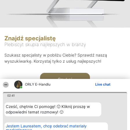
Znajdź specjalistę
Plebiscyt skupia najlepszych w branży
Szukasz specjalisty w pobliżu Ciebie? Sprawdź naszą
wyszukiwarkę. Korzystaj tylko z usług najlepszych!
Szukaj
ORŁY E-Handlu
Live chat
02:41
Cześć, chętnie Ci pomogę! 🙂 Kliknij proszę w
odpowiedni temat rozmowy! 🙂
Organizator plebiscytu
Plebiscyt
Kontakt
Jestem Laureatem, chcę odebrać materiały
Bright Side Solutions sp. z o.
Laureaci
Kontakt