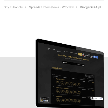
Orły E-Handlu
Sprzedaż Internetowa - Wrocław
Biorganic24.pl