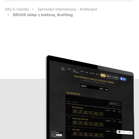
Orły E-Handlu
Sprzedaż Internetowa - Andrespol
BROOS sklep z bielizną, Brafiting