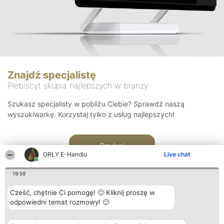
Znajdź specjalistę
Plebiscyt skupia najlepszych w branży
Szukasz specjalisty w pobliżu Ciebie? Sprawdź naszą
wyszukiwarkę. Korzystaj tylko z usług najlepszych!
Szukaj
ORŁY E-Handlu
Live chat
19:59
Cześć, chętnie Ci pomogę! 🙂 Kliknij proszę w
odpowiedni temat rozmowy! 🙂
Organizator plebiscytu
Plebiscyt
Kontakt