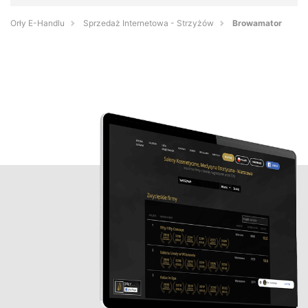
Orły E-Handlu
Sprzedaż Internetowa - Strzyżów
Browamator