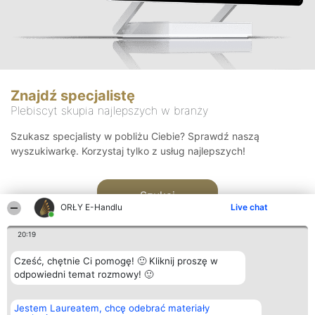
Znajdź specjalistę
Plebiscyt skupia najlepszych w branży
Szukasz specjalisty w pobliżu Ciebie? Sprawdź naszą
wyszukiwarkę. Korzystaj tylko z usług najlepszych!
Szukaj
ORŁY E-Handlu
Live chat
20:19
Cześć, chętnie Ci pomogę! 🙂 Kliknij proszę w
odpowiedni temat rozmowy! 🙂
Organizator plebiscytu
Plebiscyt
Kontakt
Jestem Laureatem, chcę odebrać materiały
Bright Side Solutions sp. z o.
Laureaci
Kontakt