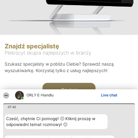
Znajdź specjalistę
Plebiscyt skupia najlepszych w branży
Szukasz specjalisty w pobliżu Ciebie? Sprawdź naszą
wyszukiwarkę. Korzystaj tylko z usług najlepszych!
Szukaj
ORŁY E-Handlu
Live chat
07:42
Cześć, chętnie Ci pomogę! 🙂 Kliknij proszę w
odpowiedni temat rozmowy! 🙂
Organizator plebiscytu
Plebiscyt
Kontakt