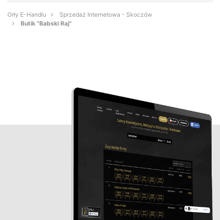
Orły E-Handlu
Sprzedaż Internetowa - Skoczów
Butik "Babski Raj"