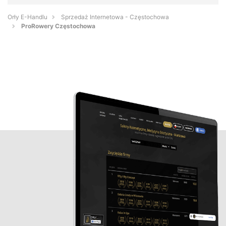
Orły E-Handlu
Sprzedaż Internetowa - Częstochowa
ProRowery Częstochowa