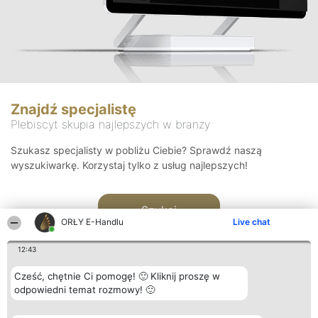
Znajdź specjalistę
Plebiscyt skupia najlepszych w branży
Szukasz specjalisty w pobliżu Ciebie? Sprawdź naszą
wyszukiwarkę. Korzystaj tylko z usług najlepszych!
Szukaj
ORŁY E-Handlu
Live chat
12:43
Cześć, chętnie Ci pomogę! 🙂 Kliknij proszę w
odpowiedni temat rozmowy! 🙂
Organizator plebiscytu
Plebiscyt
Kontakt