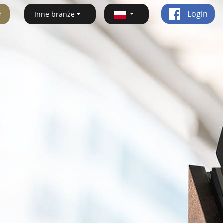
ę
Login
Inne branże