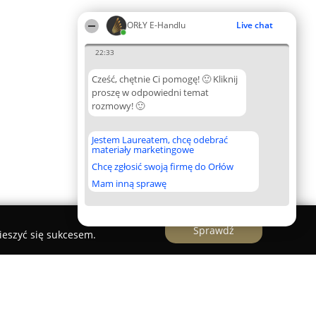
ORŁY E-Handlu
Live chat
22:33
Cześć, chętnie Ci pomogę! 🙂 Kliknij
proszę w odpowiedni temat
rozmowy! 🙂
Jestem Laureatem, chcę odebrać
materiały marketingowe
Chcę zgłosić swoją firmę do Orłów
Mam inną sprawę
Sprawdź
ieszyć się sukcesem.