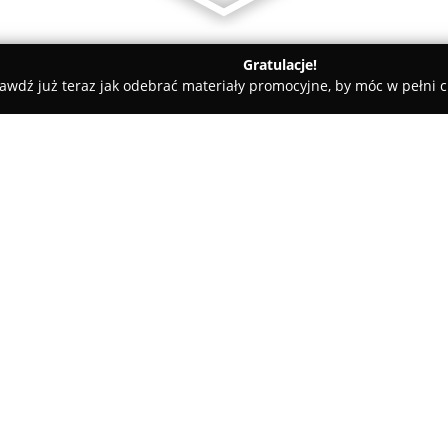
Gratulacje!
awdź już teraz jak odebrać materiały promocyjne, by móc w pełni c
a
darwina.pl
O firmie:
Darwina.pl
stanowi uznaną pla
sklepów, oferujących bogaty a
Przedsiębiorstwo działa od 1997
winiarskiej oraz promocji oryg
Pokaż więcej >>
różnych regionów świata. W ofe
wyselekcjonowane wina z takich
Portugalia czy Polska, a także 
oraz napoje bezalkoholowe.