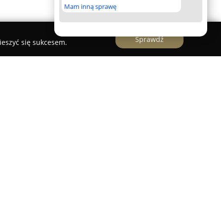
Mam inną sprawę
Sprawdź
ieszyć się sukcesem.
tformę e-commerce oraz sieć specjalistycznych
sortyment win i alkoholi z segmentu premium.
 roku, skupiając swoje wysiłki na rozwoju kultury
inalnych, naturalnych trunków pochodzących z
rcie firmy znajdują się starannie
 krajów jak Włochy, Francja, Hiszpania,
wysokiej klasy whisky, rumy, giny, piwa kraftowe