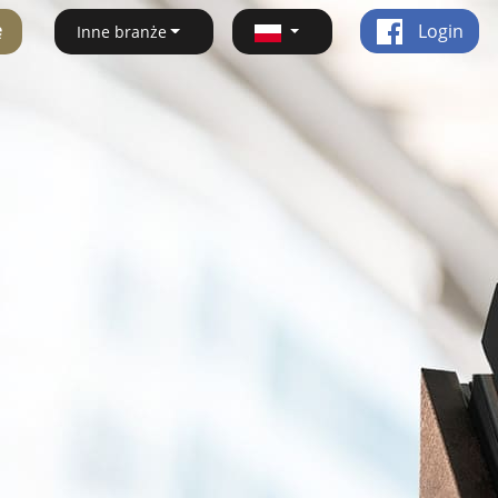
ę
Login
Inne branże