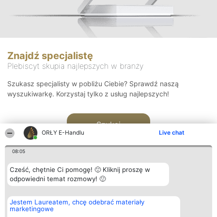
Znajdź specjalistę
Plebiscyt skupia najlepszych w branży
Szukasz specjalisty w pobliżu Ciebie? Sprawdź naszą
wyszukiwarkę. Korzystaj tylko z usług najlepszych!
Szukaj
ORŁY E-Handlu
Live chat
08:05
Cześć, chętnie Ci pomogę! 🙂 Kliknij proszę w
odpowiedni temat rozmowy! 🙂
Organizator plebiscytu
Plebiscyt
Kontakt
Jestem Laureatem, chcę odebrać materiały
Bright Side Solutions sp. z o.
Laureaci
Kontakt
marketingowe
o. sp. k.
Lista