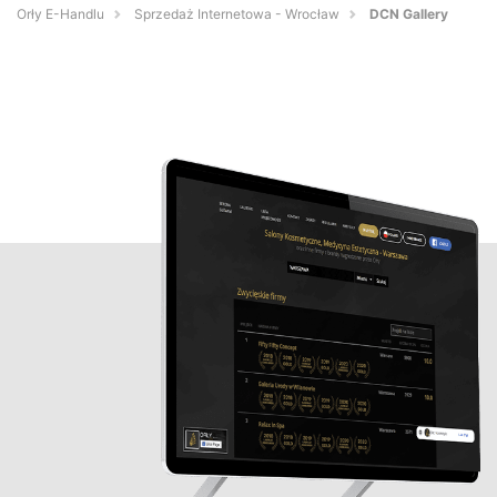
Orły E-Handlu
Sprzedaż Internetowa - Wrocław
DCN Gallery