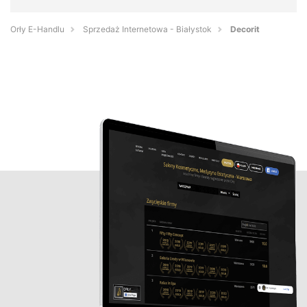
Orły E-Handlu
Sprzedaż Internetowa - Białystok
Decorit