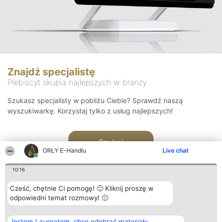
Znajdź specjalistę
Plebiscyt skupia najlepszych w branży
Szukasz specjalisty w pobliżu Ciebie? Sprawdź naszą
wyszukiwarkę. Korzystaj tylko z usług najlepszych!
Szukaj
ORŁY E-Handlu
Live chat
10:16
Cześć, chętnie Ci pomogę! 🙂 Kliknij proszę w
odpowiedni temat rozmowy! 🙂
Organizator plebiscytu
Plebiscyt
Kontakt
Jestem Laureatem, chcę odebrać materiały