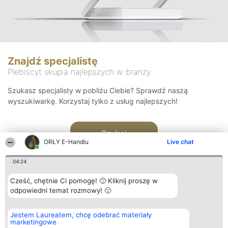
Znajdź specjalistę
Plebiscyt skupia najlepszych w branży
Szukasz specjalisty w pobliżu Ciebie? Sprawdź naszą
wyszukiwarkę. Korzystaj tylko z usług najlepszych!
Szukaj
ORŁY E-Handlu
Live chat
04:24
Cześć, chętnie Ci pomogę! 🙂 Kliknij proszę w
odpowiedni temat rozmowy! 🙂
Organizator plebiscytu
Plebiscyt
Kontakt
Jestem Laureatem, chcę odebrać materiały
Bright Side Solutions sp. z o.
Laureaci
Kontakt
marketingowe
o. sp. k.
Lista