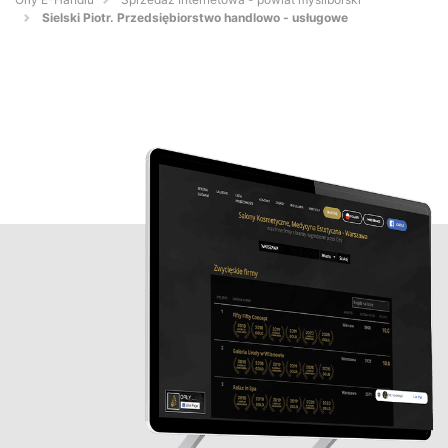
Sielski Piotr. Przedsiębiorstwo handlowo - usługowe