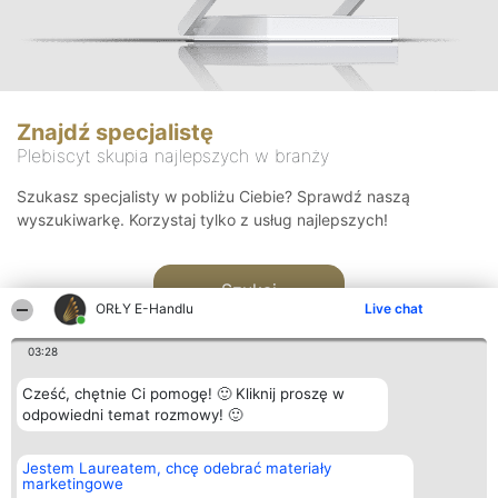
Znajdź specjalistę
Plebiscyt skupia najlepszych w branży
Szukasz specjalisty w pobliżu Ciebie? Sprawdź naszą
wyszukiwarkę. Korzystaj tylko z usług najlepszych!
Szukaj
ORŁY E-Handlu
Live chat
03:28
Cześć, chętnie Ci pomogę! 🙂 Kliknij proszę w
odpowiedni temat rozmowy! 🙂
Organizator plebiscytu
Plebiscyt
Kontakt
Jestem Laureatem, chcę odebrać materiały
Bright Side Solutions sp. z o.
Laureaci
Kontakt
marketingowe
o. sp. k.
Lista