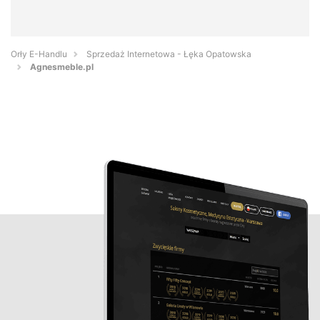
Orły E-Handlu
Sprzedaż Internetowa - Łęka Opatowska
Agnesmeble.pl