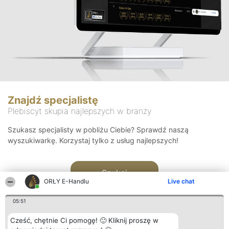
Znajdź specjalistę
Plebiscyt skupia najlepszych w branży
Szukasz specjalisty w pobliżu Ciebie? Sprawdź naszą
wyszukiwarkę. Korzystaj tylko z usług najlepszych!
Szukaj
ORŁY E-Handlu
Live chat
05:51
Cześć, chętnie Ci pomogę! 🙂 Kliknij proszę w