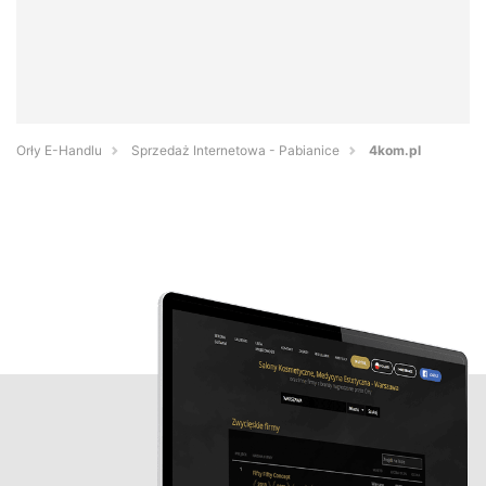
Orły E-Handlu
Sprzedaż Internetowa - Pabianice
4kom.pl