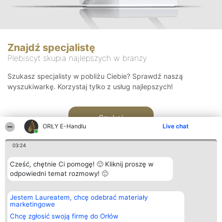
Znajdź specjalistę
Plebiscyt skupia najlepszych w branży
Szukasz specjalisty w pobliżu Ciebie? Sprawdź naszą
wyszukiwarkę. Korzystaj tylko z usług najlepszych!
Szukaj
ORŁY E-Handlu
Live chat
03:24
Cześć, chętnie Ci pomogę! 🙂 Kliknij proszę w
odpowiedni temat rozmowy! 🙂
Organizator plebiscytu
Plebiscyt
Kontakt
Jestem Laureatem, chcę odebrać materiały
Bright Side Solutions sp. z o.
Laureaci
Kontakt
marketingowe
o. sp. k.
Lista
ul. Ruska 22
wszystkich
Chcę zgłosić swoją firmę do Orłów
Wrocław 50-079
Laureatów