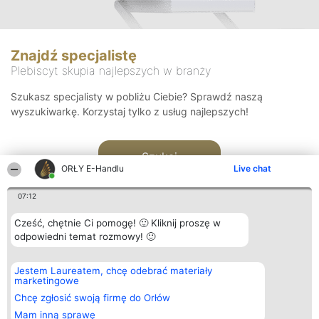
Znajdź specjalistę
Plebiscyt skupia najlepszych w branży
Szukasz specjalisty w pobliżu Ciebie? Sprawdź naszą
wyszukiwarkę. Korzystaj tylko z usług najlepszych!
Szukaj
ORŁY E-Handlu
Live chat
07:12
Cześć, chętnie Ci pomogę! 🙂 Kliknij proszę w
odpowiedni temat rozmowy! 🙂
Organizator plebiscytu
Plebiscyt
Kontakt
Jestem Laureatem, chcę odebrać materiały
Bright Side Solutions sp. z o.
Laureaci
Kontakt
marketingowe
o. sp. k.
Lista
ul. Ruska 22
wszystkich
Chcę zgłosić swoją firmę do Orłów
Wrocław 50-079
Laureatów
Mam inną sprawę
KRS 0000749100 | Regon
Zasady