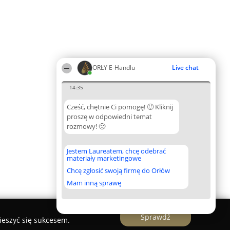
ORŁY E-Handlu
Live chat
14:35
Cześć, chętnie Ci pomogę! 🙂 Kliknij
proszę w odpowiedni temat
rozmowy! 🙂
Jestem Laureatem, chcę odebrać
materiały marketingowe
Chcę zgłosić swoją firmę do Orłów
Mam inną sprawę
Sprawdź
ieszyć się sukcesem.