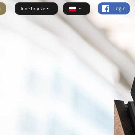
ę
Login
Inne branże