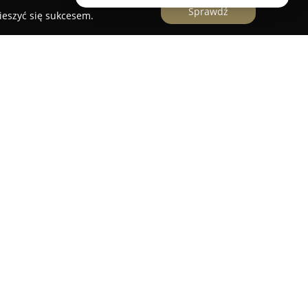
Sprawdź
ieszyć się sukcesem.
lepem internetowym skoncentrowanym na
ym w Toruniu przy ulicy Szosa Chełmińska
wadzone przez Danutę Grankowską odznacza się
-handlu oraz bogatą ofertą starannie dobranych
. Marka kładzie nacisk na dbałość o detale i
h produktów.
źć można zarówno importowaną odzież, jak i
 polskich wytwórców. Regularne wprowadzanie
pozwala na bieżąco odpowiadać na aktualne
ę dostępnych ubrań. Firma projektuje i szyje