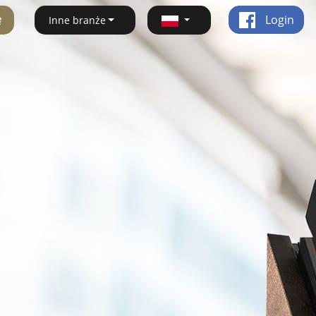
ę
Login
Inne branże