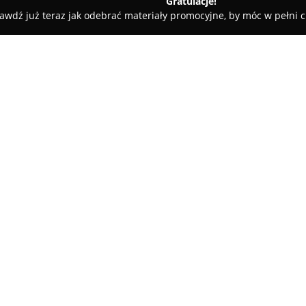
Gratulacje!
awdź już teraz jak odebrać materiały promocyjne, by móc w pełni c
EIDOS.pl - Danuta Grankowska
O firmie:
EIDOS.pl
jest renomowanym sk
modzie damskiej, zlokalizowan
175A/1. Przedsiębiorstwo pro
aktywną obecnością na rynku e
Pokaż więcej >>
ubrań oraz stylizacji dla kobiet
zapewnia wysoką jakość swoic
W asortymencie EIDOS.pl znale
artykuły wyprodukowane przez
nowych propozycji co tydzień 
trendy oraz rozszerzać kolekcj