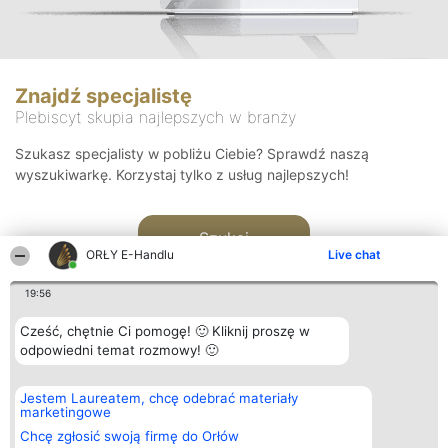
Znajdź specjalistę
Plebiscyt skupia najlepszych w branży
Szukasz specjalisty w pobliżu Ciebie? Sprawdź naszą
wyszukiwarkę. Korzystaj tylko z usług najlepszych!
Szukaj
ORŁY E-Handlu
Live chat
19:56
Cześć, chętnie Ci pomogę! 🙂 Kliknij proszę w
odpowiedni temat rozmowy! 🙂
Organizator plebiscytu
Plebiscyt
Kontakt
Jestem Laureatem, chcę odebrać materiały
Bright Side Solutions sp. z o.
Laureaci
Kontakt
marketingowe
o. sp. k.
Lista
ul. Ruska 22
wszystkich
Chcę zgłosić swoją firmę do Orłów
Wrocław 50-079
Laureatów