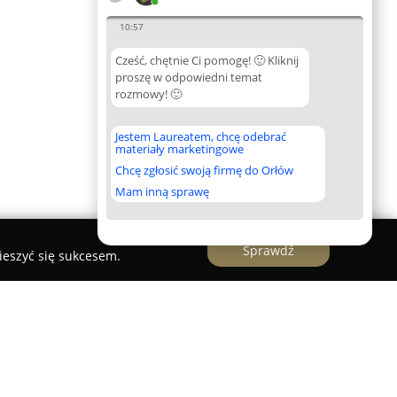
10:57
Cześć, chętnie Ci pomogę! 🙂 Kliknij
proszę w odpowiedni temat
rozmowy! 🙂
Jestem Laureatem, chcę odebrać
materiały marketingowe
Chcę zgłosić swoją firmę do Orłów
Mam inną sprawę
Sprawdź
ieszyć się sukcesem.