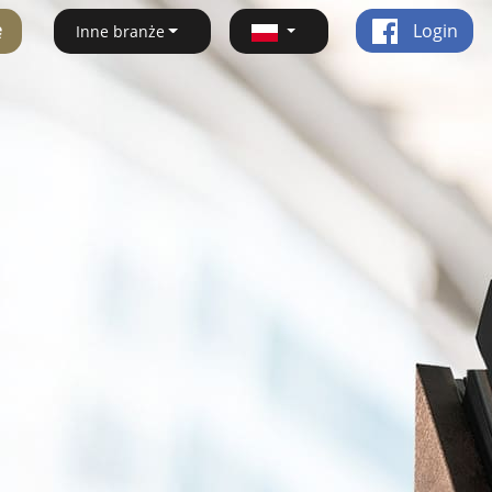
ę
Login
Inne branże